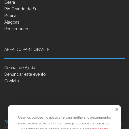
Ceará
Rio Grande do Sul
Paraná
Alagoas
Pernambuco
ÁREA DO PARTICIPANTE
Central de Ajuda
Denunciar este evento
Contato
Usamos cookies no nosso site para melhorar o desempenho
RUA JOSÉ PONTES DE MAGALHÃES, 70
JATIÚCA, MACEIÓ - AL
e a experiência. Ao continuar navegando, você concorda com
EMPRESARIAL JTR, ED. ÍTALIA, SALA 702