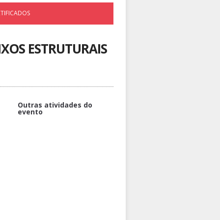
RTIFICADOS
IXOS ESTRUTURAIS
Outras atividades do
evento
Intervalo
Abertura
Práticas Integradoras no Curso de
Desenvolvimentos de Sistemas na
Forma Integrada do campus de
Presidente Figueiredo
Processo de Identificação de
Demanda de EJA na Rede Pública