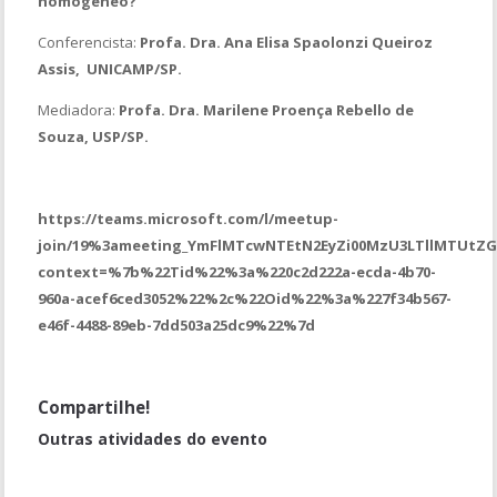
homogêneo?
”
Conferencista:
Profa. Dra. Ana Elisa Spaolonzi Queiroz
Assis, UNICAMP/SP.
Mediadora:
Profa. Dra. Marilene Proença Rebello de
Souza, USP/SP.
https://teams.microsoft.com/l/meetup-
join/19%3ameeting_YmFlMTcwNTEtN2EyZi00MzU3LTllMTUtZ
context=%7b%22Tid%22%3a%220c2d222a-ecda-4b70-
960a-acef6ced3052%22%2c%22Oid%22%3a%227f34b567-
e46f-4488-89eb-7dd503a25dc9%22%7d
Compartilhe!
Outras atividades do evento
Conferência Simultânea 7