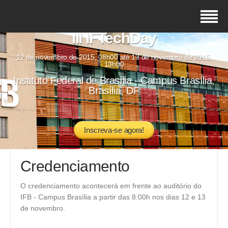
III IFTechDay
12 de novembro de 2015, 08h00 até 13 de novembro de 2015,
13h00
Instituto Federal de Brasília - Campus Brasília,
Brasília, DF
Inscreva-se agora!
Credenciamento
O credenciamento acontecerá em frente ao auditório do
IFB - Campus Brasília a partir das 8:00h nos dias 12 e 13
de novembro.