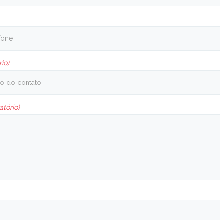
rio)
atório)