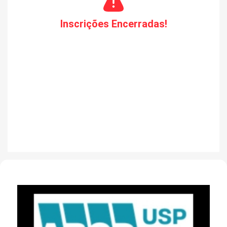
influencia e ajuda a construir novas pesquisas e resultados científicos.
Identificar pesquisa de impacto pode ajudar pesquisadores e instituições
Inscrições Encerradas!
a realizar investimentos mais qualificados e relevantes para a sociedade
e para a própria ciência. Como resultado, torna-se possível analisar o
impacto de um artigo, de um autor, de uma revista, de uma instituição
ou organização, até mesmo o impacto científico de um país. Ainda que
o impacto de uma pesquisa possa ser medido de várias maneiras,
incluindo métodos qualitativos e quantitativos, todos os métodos têm
limitações e os resultados gerados por esses métodos devem ser
interpretados com ressalvas. O InCites provê esse tipo de análise:
relatórios personalizados de autores, organizações, regiões, áreas de
pesquisa, artigos, trabalhos de eventos e agências de fomento podem ser
obtidos a partir de ajustes simples de parâmetros.
Período de cobertura
: 1980-atual;
Tipos de publicação
: artigos de
revistas, conferências, livros;
Tabelas e gráficos
personalizados que
podem ser exportados na forma de imagens ou tabelas csv;
Relatórios
padrão e Relatórios personalizados: gera, armazena e exporta.
Link para a transmissão online
Instrutora:
Deborah Dias - Especialista em Treinamento a clientes -
Clarivate