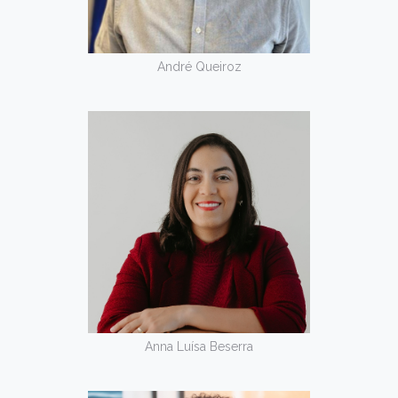
André Queiroz
Anna Luísa Beserra