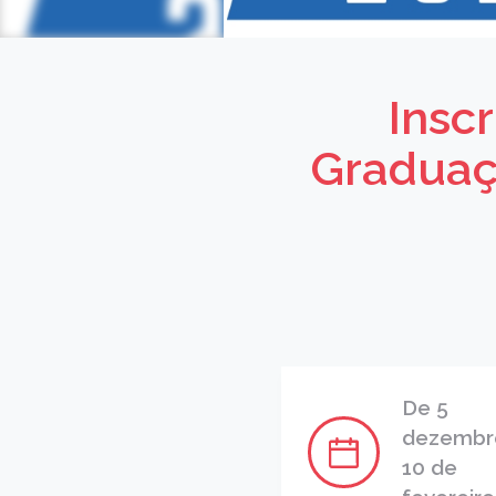
Insc
Graduaç
De 5
dezembr
10 de