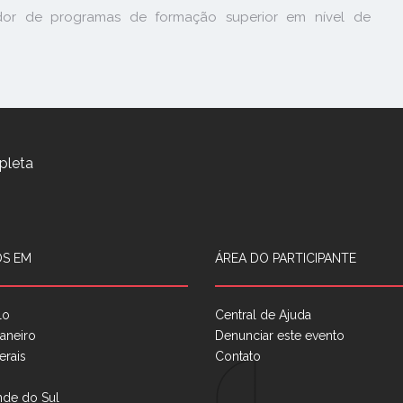
ador de programas de formação superior em nível de
pleta
S EM
ÁREA DO PARTICIPANTE
lo
Central de Ajuda
aneiro
Denunciar este evento
erais
Contato
nde do Sul