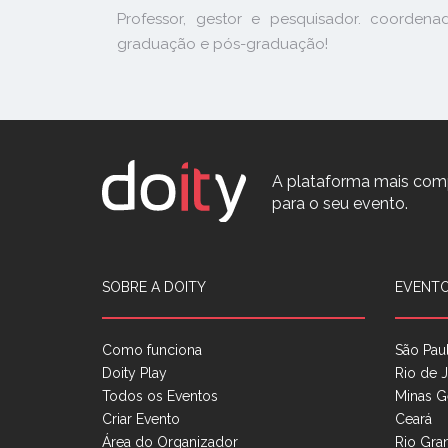
Professor, gestor e pesquisador. coorden
graduação e pós-graduação!
A plataforma mais com
para o seu evento.
SOBRE A DOITY
EVENTO
Como funciona
São Pau
Doity Play
Rio de J
Todos os Eventos
Minas G
Criar Evento
Ceará
Área do Organizador
Rio Gra