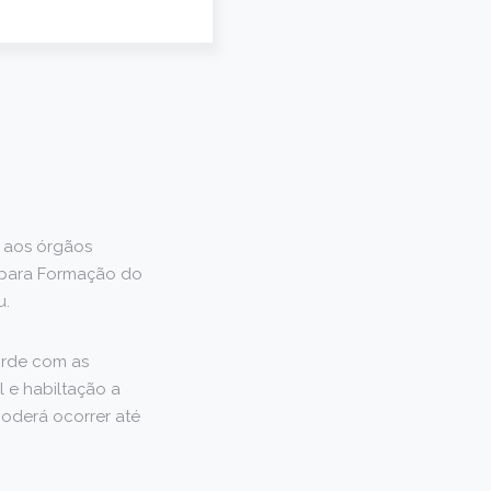
s aos órgãos
l para Formação do
u.
orde com as
 e habiltação a
oderá ocorrer até