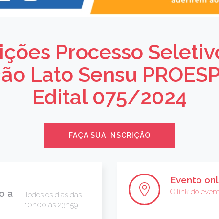
rições Processo Seletiv
ão Lato Sensu PROE
Edital 075/2024
FAÇA SUA INSCRIÇÃO
Evento onl
O link do even
o a
Todos os dias das
10h00 às 23h59