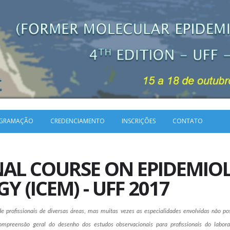
GRAMAÇÃO
CREDENCIAMENTO
INSCRIÇÕES
CONTATO
AL COURSE ON EPIDEMIO
 (ICEM) - UFF 2017
de profissionais de diversas áreas, mas muitas vezes as especialidades envolvidas não 
preensão geral do desenho dos estudos observacionais para profissionais do laborató