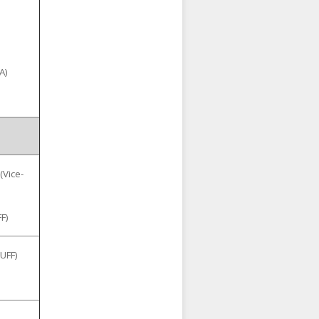
A)
(Vice-
F)
UFF)