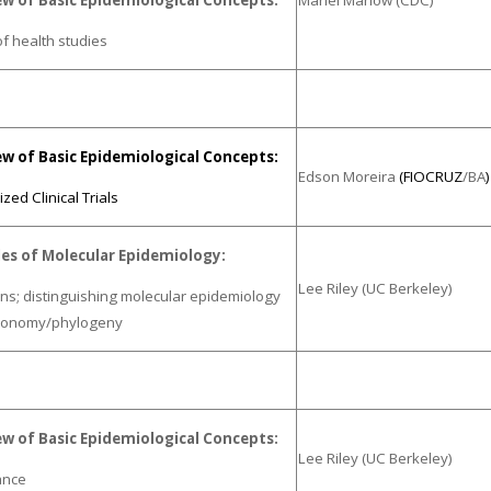
ew
of
Basic
Epidemiological
Concepts:
Mariel Marlow (CDC)
f health studies
ew
of
Basic
Epidemiological
Concepts:
Edson Moreira
(FIOCRUZ
/BA
)
ed Clinical Trials
les
of
Molecular
Epidemiology:
Lee Riley (UC
Berkeley
)
ons;
distinguishing
molecular
epidemiology
xonomy/phylogeny
ew
of
Basic
Epidemiological
Concepts:
Lee Riley (UC
Berkeley
)
ance