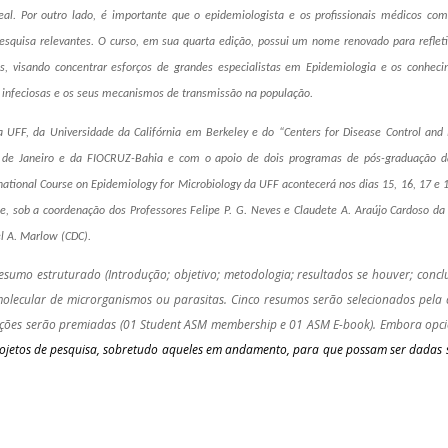
al. Por outro lado, é
importante que o epidemiologista e os profissionais médicos com
esquisa relevantes. O curso, em sua quarta edição, possui um nome renovado para refle
is, visando concentrar esforços de grandes especialistas em Epidemiologia e os conhec
 infeciosas e os seus mecanismos de transmissão na população.
 UFF, da Universidade da Califórnia em Berkeley e do “Centers for Disease Control and 
 de
Janeiro e da FIOCRUZ-Bahia e com o apoio de dois programas de pós-graduação d
national Course on Epidemiology for Microbiology da UFF acontecerá nos dias 15, 16, 17 e 
, sob a coordenação dos Professores Felipe P. G. Neves e Claudete A. Araújo Cardoso da 
el A. Marlow (CDC).
umo estruturado (Introdução; objetivo; metodologia; resultados se houver; concl
olecular de microrganismos ou parasitas. Cinco resumos serão selecionados pela 
ações serão premiadas (01 Student ASM membership e 01 ASM E-book). Embora opci
rojetos de pesquisa, sobretudo aqueles em andamento, para que possam ser dadas s