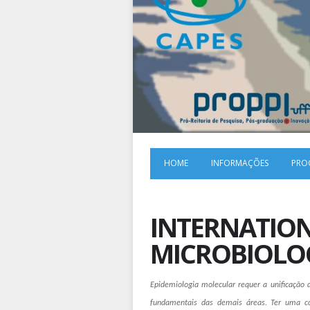
HOME
INFORMAÇÕES
PRO
INTERNATION
MICROBIOLOGY
Epidemiologia molecular requer a unificação 
fundamentais das demais áreas. Ter uma com