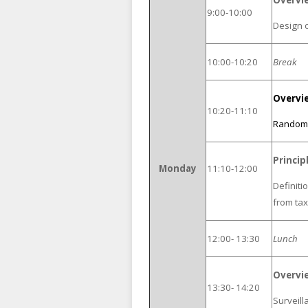
Overvi
9:00-10:00
Design o
10:00-10:20
Break
Overvi
10:20-11:10
Randomiz
Princip
Monday
11:10-12:00
Definiti
from
ta
12:00-
13:30
Lunch
Overvi
13:30-
14:20
Surveill