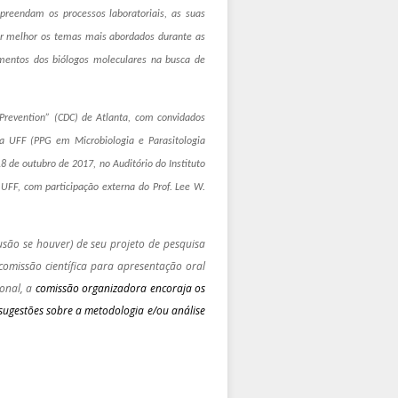
preendam os processos laboratoriais, as suas
tir melhor os temas mais abordados durante as
imentos dos biólogos moleculares
na busca de
Prevention” (CDC) de Atlanta, com convidados
a UFF (
PPG em Microbiologia e Parasitologia
18 de outubro de 2017, no Auditóri
o do Instituto
UFF, com participação externa do Prof. Lee W.
usão se houver) de seu projeto de pesquisa
comissão científica para apresentação oral
onal, a
comissão organizadora encoraja os
ugestões sobre a metodologia e/ou análise