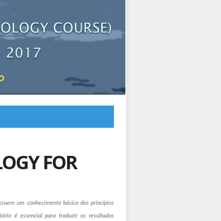
LOGY FOR
possuem um conhecimento básico dos princípios
rio é essencial para traduzir os resultados