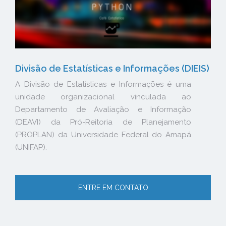
Divisão de Estatísticas e Informações (DIEIS)
A Divisão de Estatísticas e Informações é uma
unidade organizacional vinculada ao
Departamento de Avaliação e Informação
(DEAVI) da Pró-Reitoria de Planejamento
(PROPLAN) da Universidade Federal do Amapá
(UNIFAP).
ENTRE EM CONTATO