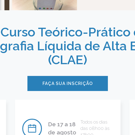
 Curso Teórico-Prático
rafia Líquida de Alta E
(CLAE)
FAÇA SUA INSCRIÇÃO
Todos os dias
De 17 a 18
das 08h00 às
de agosto
17h00