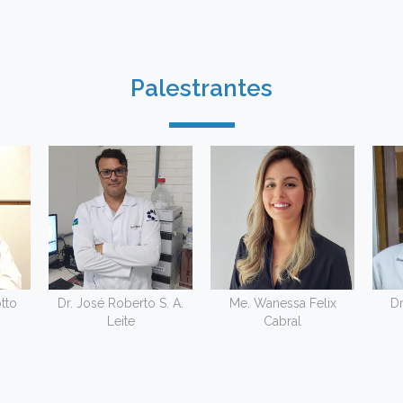
Palestrantes
tto
Dr. José Roberto S. A.
Me. Wanessa Felix
Dr
Leite
Cabral