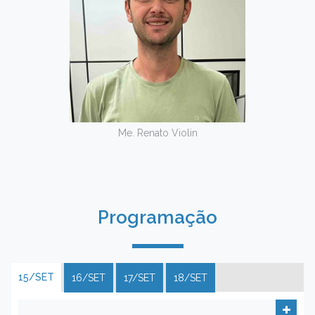
Me. Renato Violin
Programação
15/SET
16/SET
17/SET
18/SET