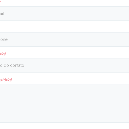
)
rio)
atório)