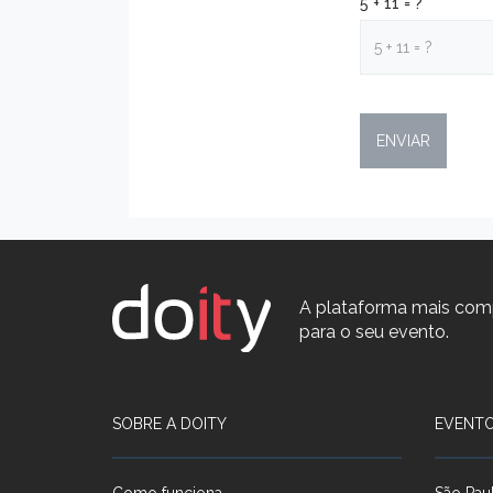
5 + 11 = ?
A plataforma mais com
para o seu evento.
SOBRE A DOITY
EVENTO
Como funciona
São Pau