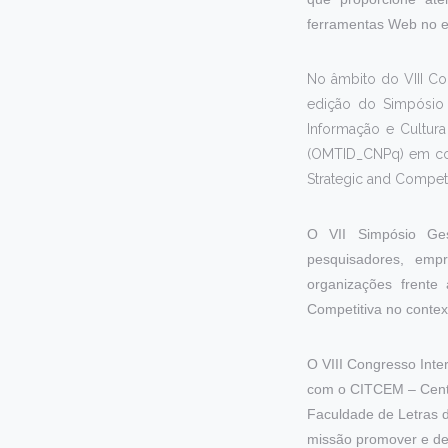
ferramentas Web no en
No âmbito do VIII Co
edição do Simpósio 
Informação e Cultur
(OMTID_CNPq) em col
Strategic and Competit
O VII Simpósio Ges
pesquisadores, emp
organizações frente
Competitiva no contex
O VIII Congresso Inte
com o CITCEM – Centro
Faculdade de Letras d
missão promover e des