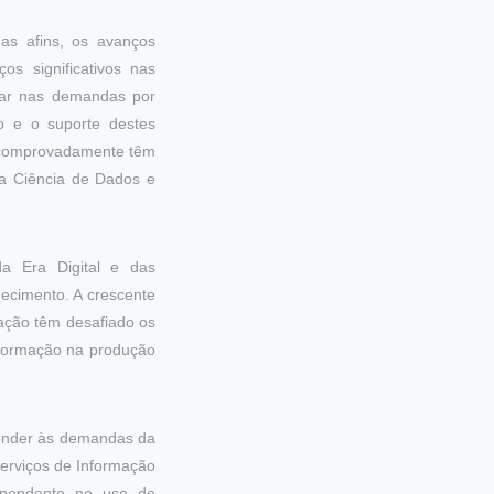
eas afins, os avanços
s significativos nas
car nas demandas por
o e o suporte destes
, comprovadamente têm
la Ciência de Dados e
da Era Digital e das
ecimento. A crescente
mação têm desafiado os
nformação na produção
ponder às demandas da
Serviços de Informação
ependente no uso de