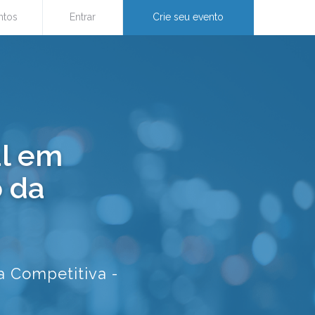
ntos
Entrar
Crie seu evento
al em
 da
a Competitiva -