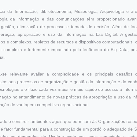
ia da Informação, Biblioteconomia, Museologia, Arquivologia e ár
logia da informação e das comunicações têm proporcionado avanço
e gestão, otimização de processo e tomada de decisão. Além de fo
peração, apropriação e uso da informação na Era Digital. A gestã
os e complexos, repletos de recursos e dispositivos computacionais
o complexa e fortemente impactado pelo fenômeno do Big Data, pe
ial.
a-se relevante avaliar a complexidade e os principais desafios 
tas aos processos de organização e gestão da informação e do conh
tecnologias e o fluxo cada vez maior e mais rápido do acesso à infor
ormação no entendimento de novas práticas de apropriação e uso da i
ação de vantagem competitiva organizacional.
dade e construir ambientes ágeis que permitam às Organizações res
é fator fundamental para a construção de um portfólio adequado de 
ender as demandas do Usuário cada vez mais conectado e ind