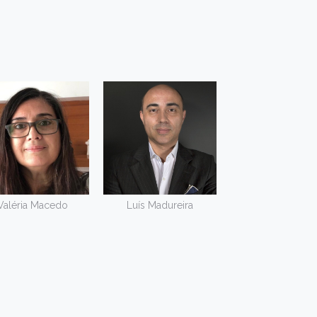
Valéria Macedo
Luís Madureira