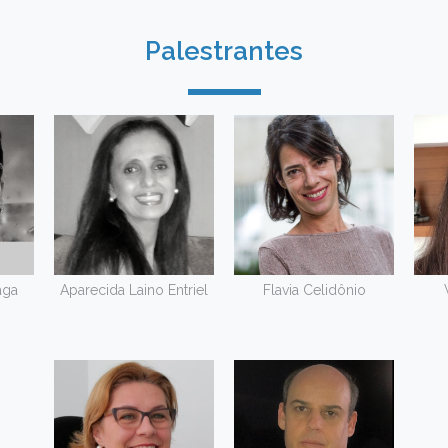
Palestrantes
aga
Aparecida Laino Entriel
Flavia Celidônio