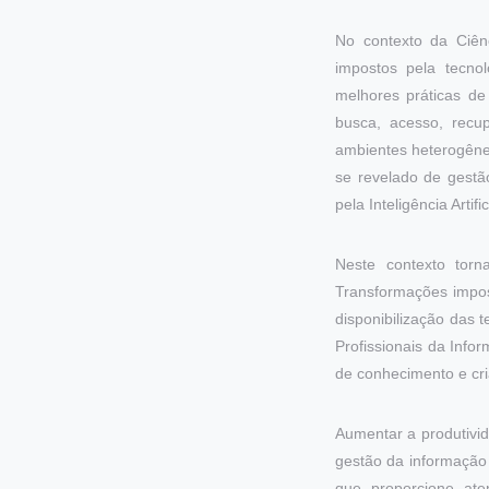
No contexto da Ciênc
impostos pela tecno
melhores práticas d
busca, acesso, recu
ambientes heterogêne
se revelado de gestã
pela Inteligência Artific
Neste contexto torn
Transformações impos
disponibilização das 
Profissionais da Inf
de conhecimento e cri
Aumentar a produtivi
gestão da informação 
que proporcione at