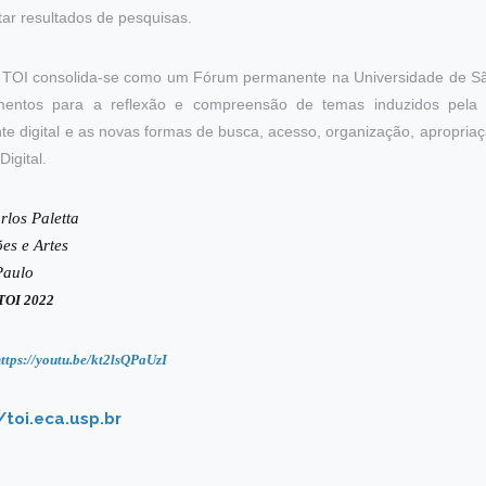
ar resultados de pesquisas.
o TOI consolida-se como um Fórum permanente na Universidade de 
umentos para a reflexão e compreensão de temas induzidos pela 
te digital e as novas formas de busca, acesso, organização, apropria
igital.
rlos Paletta
es e Artes
Paulo
 TOI 2022
ttps://youtu.be/kt2lsQPaUzI
/toi.eca.usp.br