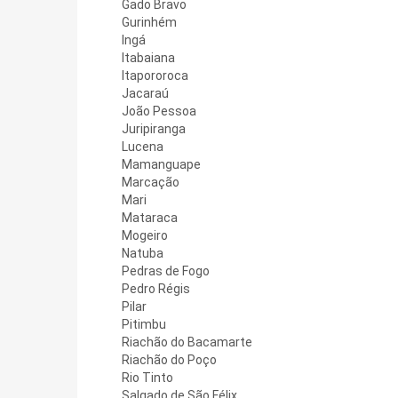
Gado Bravo
Gurinhém
Ingá
Itabaiana
Itapororoca
Jacaraú
João Pessoa
Juripiranga
Lucena
Mamanguape
Marcação
Mari
Mataraca
Mogeiro
Natuba
Pedras de Fogo
Pedro Régis
Pilar
Pitimbu
Riachão do Bacamarte
Riachão do Poço
Rio Tinto
Salgado de São Félix