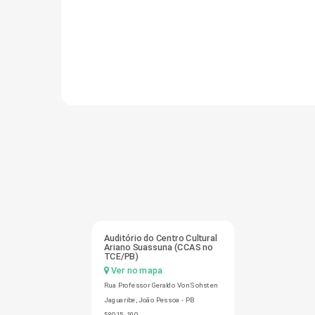
Auditório do Centro Cultural
Ariano Suassuna (CCAS no
TCE/PB)
Ver no mapa
Rua Professor Geraldo Von Sohsten
Jaguaribe, João Pessoa - PB
58015-190