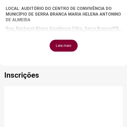
LOCAL: AUDITÓRIO DO CENTRO DE CONVIVÊNCIA DO
MUNICÍPIO DE SERRA BRANCA
MARIA HELENA
ANTONINO
DE ALMEIDA
Rua: Bacharel Álvaro Gaudêncio Filho, Serra Branca/PB.
HORÁRIO: 08h às 12h e 14h as 18h
FORMATO:
PRESENCIAL
Leia mais
VAGAS:
MUNICÍPIOS CONVIDADOS:
Inscrições
Várzea
Barra de Santana
São Mamede
Livramento
Picuí
Junco do Seridó
Caturité
Baraúna
Monteiro
Tenório