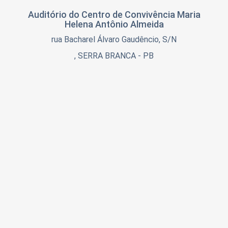
Serra Branca
Taperoá
Auditório do Centro de Convivência Maria
Sumé
Helena Antônio Almeida
São Domingos do Cariri
rua Bacharel Álvaro Gaudêncio, S/N
Congo
Parari
, SERRA BRANCA - PB
Ouro Velho
Zabelê
Alcantil
Santa Luzia
Nova Palmeira
São José dos Cordeiros
Público Alvo
Gestores, contadores, servidores responsáveis por
Planejamento Orçamentário
Plano de Curso