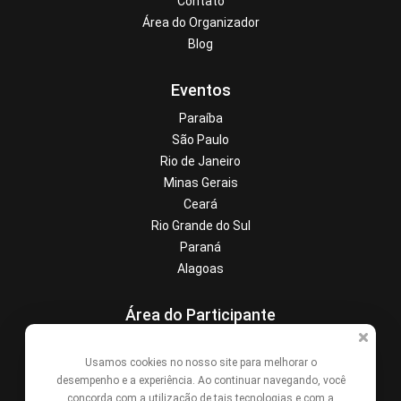
Contato
Área do Organizador
Blog
Eventos
Paraíba
São Paulo
Rio de Janeiro
Minas Gerais
Ceará
Rio Grande do Sul
Paraná
Alagoas
Área do Participante
Central de Ajuda
Usamos cookies no nosso site para melhorar o
Denunciar este evento
desempenho e a experiência. Ao continuar navegando, você
Contato
concorda com a utilização de tais tecnologias e com a