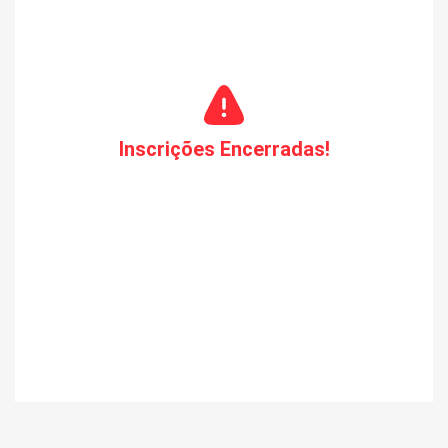
São Vicente do Seridó
Juazeirinho
Frei Martinho
Cubati
Salgadinho
Pedra Lavrada
Gurjão
Inscrições Encerradas!
São Sebastião do Umbuzeiro
Amparo
Santo André
São João do Tigre
Riacho de Santo Antônio
Camalaú
Cabaceiras
Coxixola
São João do Cariri
Prata
Boqueirão
Caraúbas
São José do Sabugi
Barra de São Miguel
Assunção