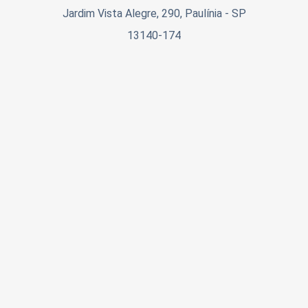
Será obrigatória a participação de um responsável adulto
Jardim Vista Alegre, 290, Paulínia - SP
(inscrito através de CPF), em todas as categorias (PCD e
13140-174
Geral Feminino e Masculino).
Uso da imagem:
Ao participar deste EVENTO, o
ATLETA cede todos os direitos de utilização de sua
imagem para fins de publicidade e divulgação da
realização do evento.
A maratoninha terá o apoio da Prefeitura Municipal
de Paulínia, através das Secretarias de Defesa Civil,
Saúde, Segurança Pública e Esportes, Cultura,
Turismo e Eventos.