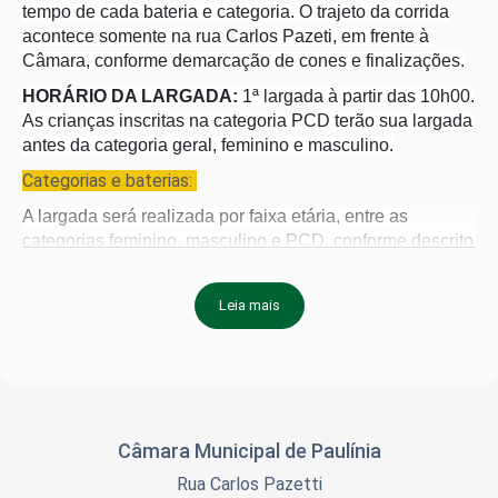
tempo de cada bateria e categoria. O
trajeto da corrida
acontece somente na rua Carlos Pazeti, em frente à
Câmara, conforme demarcação de cones e finalizações.
HORÁRIO DA LARGADA:
1ª largada à partir das 10h00.
As crianças inscritas na categoria PCD terão sua largada
antes da categoria geral, feminino e masculino.
Categorias e baterias:
A largada será realizada por faixa etária, entre as
categorias feminino, masculino e PCD, conforme descrito
abaixo:
até 4 anos
Leia mais
5 a 6 anos
7 e 8 anos,
9 e 10 anos
11 e 12 anos
PCD e ACD LIVRE
Câmara Municipal de Paulínia
Todas as crianças previamente inscritas serão
contempladas com
medalhas de participação.
Rua Carlos Pazetti