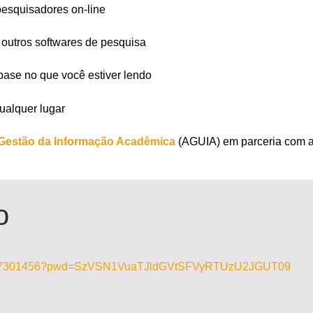
pesquisadores on-line
e outros softwares de pesquisa
base no que você estiver lendo
ualquer lugar
Gestão da Informação Acadêmica
(AGUIA) em parceria com 
o
j/99367301456?pwd=SzVSN1VuaTJldGVtSFVyRTUzU2JGUT09