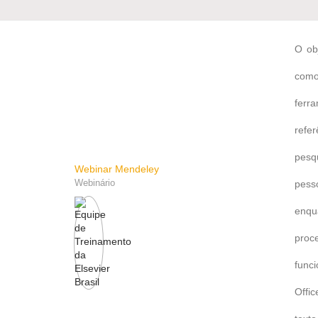
O ob
como
ferr
refe
pesq
Webinar Mendeley
Webinário
pess
enqu
proc
func
Offi