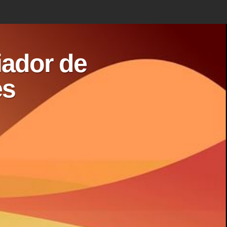
iador de
es