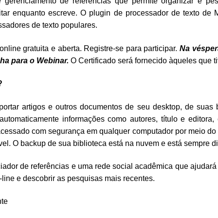
gerenciamento de referências que permite organizar e pesq
itar enquanto escreve. O plugin de processador de texto de 
ssadores de texto populares.
nline gratuita e aberta. Registre-se para participar.
Na vésper
nha para o Webinar.
O Certificado será fornecido àqueles que t
?
rtar artigos e outros documentos de seu desktop, de suas 
automaticamente informações como autores, título e editora, 
cessado com segurança em qualquer computador por meio do c
el. O backup de sua biblioteca está na nuvem e está sempre di
ador de referências e uma rede social acadêmica que ajudará 
line e descobrir as pesquisas mais recentes.
nte