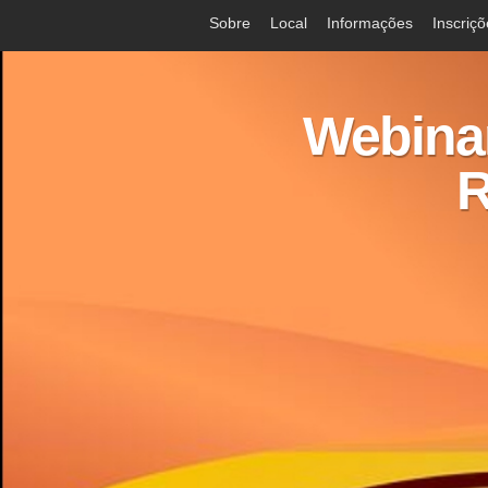
Sobre
Local
Informações
Inscriç
Webinar
R