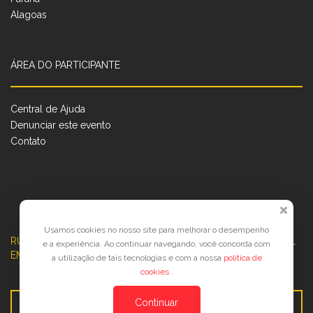
Alagoas
ÁREA DO PARTICIPANTE
Central de Ajuda
Denunciar este evento
Contato
Usamos cookies no nosso site para melhorar o desempenho
RUA JOSÉ PONTES DE MAGALHÃES, 70
JATIÚCA, MACEIÓ - AL
e a experiência. Ao continuar navegando, você concorda com
EMPRESARIAL JTR, ED. ÍTALIA, SALA 702
a utilização de tais tecnologias e com a nossa
política de
cookies
.
Continuar
Veja no Mapa