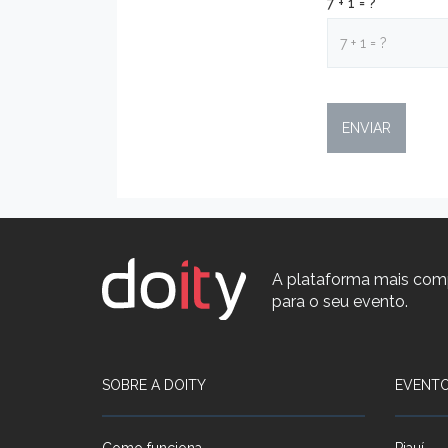
7 + 1 = ?
A plataforma mais com
para o seu evento.
SOBRE A DOITY
EVENTO
Como funciona
Piauí