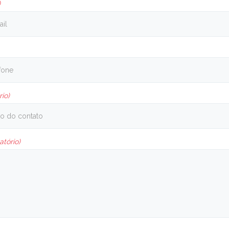
)
rio)
atório)