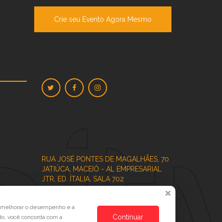
Crie seu Evento Agora Mesmo
RUA JOSÉ PONTES DE MAGALHÃES, 70
JATIÚCA, MACEIÓ - AL
EMPRESARIAL
JTR, ED. ÍTALIA, SALA 702
a melhorar o desempenho e a
Continuar
do, você concorda com a