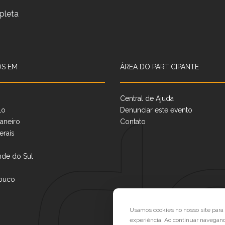
pleta
S EM
ÁREA DO PARTICIPANTE
Central de Ajuda
lo
Denunciar este evento
aneiro
Contato
erais
nde do Sul
buco
Usamos cookies no nosso site par
experiência. Ao continuar navegan