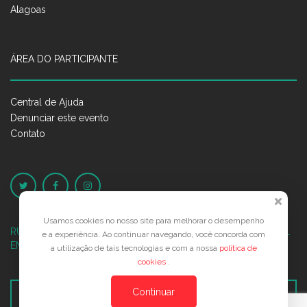
Alagoas
ÁREA DO PARTICIPANTE
Central de Ajuda
Denunciar este evento
Contato
Usamos cookies no nosso site para melhorar o desempenho
RUA JOSÉ PONTES DE MAGALHÃES, 70
JATIÚCA, MACEIÓ - AL
e a experiência. Ao continuar navegando, você concorda com
EMPRESARIAL JTR, ED. ÍTALIA, SALA 702
a utilização de tais tecnologias e com a nossa
política de
cookies
.
Continuar
Veja no Mapa