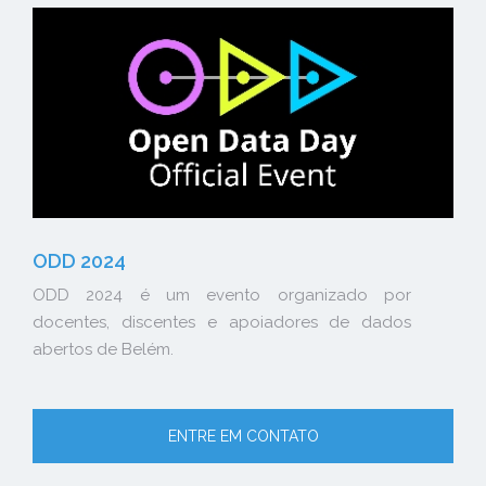
ODD 2024
ODD 2024 é um evento organizado por
docentes, discentes e apoiadores de dados
abertos de Belém.
ENTRE EM CONTATO