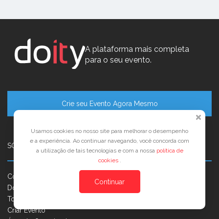
A plataforma mais completa
para o seu evento.
Crie seu Evento Agora Mesmo
Usamos cookies no nosso site para melhorar o desempenho
e a experiência. Ao continuar navegando, você concorda com
SOBRE A DOITY
a utilização de tais tecnologias e com a nossa
política de
cookies
.
Como funciona
Continuar
Doity Play
Todos os Eventos
Criar Evento