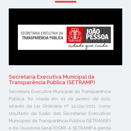
Secretaria Executiva Municipal da
Transparência Pública (SETRAMP)
Secretaria Executiva Municipal da Transparência
Pública, foi criada em 01 de janeiro de 2021,
através da Lei Ordinária nº 14.129/2021, como
resultado da fusão das Secretarias Executivas
Municipais da Transparência Pública (SETRANSP)
e da Ouvidoria Geral (OGM). A SETRAMP é gerida