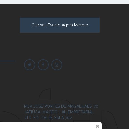
Crie seu Evento Agora Mesmo
RUA JOSÉ PONTES DE MAGALHÃES, 70
JATIÚCA, MACEIÓ - AL
EMPRESARIAL
JTR, ED. ÍTALIA, SALA 702