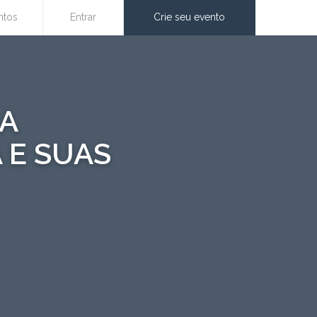
ntos
Entrar
Crie seu evento
OA
 E SUAS