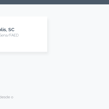
lis, SC
o Sena/FAED
 desde o