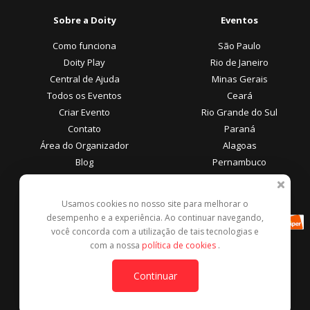
Sobre a Doity
Eventos
Como funciona
São Paulo
Doity Play
Rio de Janeiro
Central de Ajuda
Minas Gerais
Todos os Eventos
Ceará
Criar Evento
Rio Grande do Sul
Contato
Paraná
Área do Organizador
Alagoas
Blog
Pernambuco
Área do Participante
Formas de Pagamento
Usamos cookies no nosso site para melhorar o
desempenho e a experiência. Ao continuar navegando,
Central de Ajuda
você concorda com a utilização de tais tecnologias e
Denunciar este evento
com a nossa
política de cookies
.
Contato
Continuar