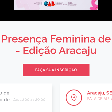
a Presença Feminina de
- Edição Aracaju
FAÇA SUA INSCRIÇÃO
0 de
Aracaju, S
SALA DE AUL
o de
Das 16:00 às 20:00