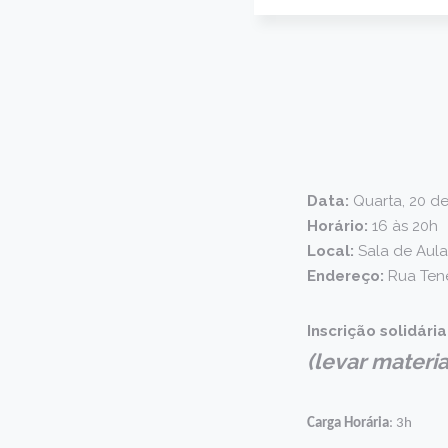
Data:
Quarta, 20 d
Horário:
16 às 20h
Local:
Sala de Aul
Endereço:
Rua Tene
Inscrição solidária
(levar materi
Carga Horária
: 3h