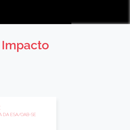
 Impacto
E
A DA ESA/OAB-SE