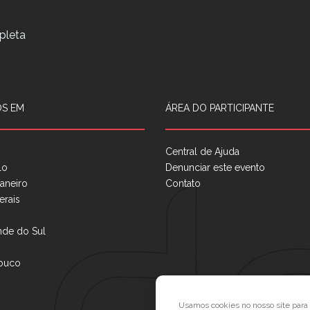
pleta
S EM
ÁREA DO PARTICIPANTE
Central de Ajuda
lo
Denunciar este evento
aneiro
Contato
erais
nde do Sul
buco
Usamos cookies no nosso site par