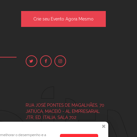
Crie seu Evento Agora Mesmo
RUA JOSÉ PONTES DE MAGALHÃES, 70
JATIÚCA, MACEIÓ - AL
EMPRESARIAL
JTR, ED. ÍTALIA, SALA 702
a melhorar o desempenho e a