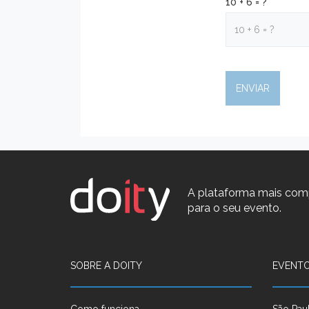
10 + 6 = ?
A plataforma mais com
para o seu evento.
SOBRE A DOITY
EVENTO
Como funciona
São Pau