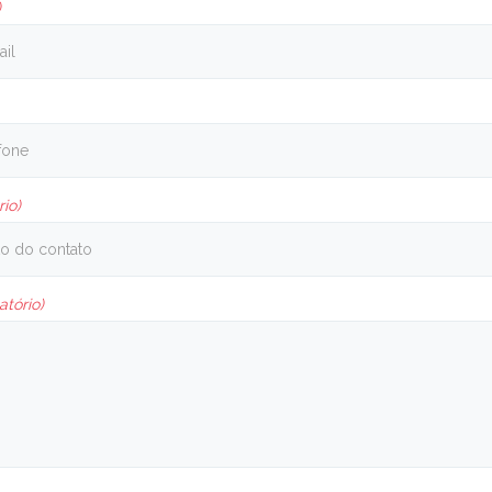
)
rio)
atório)