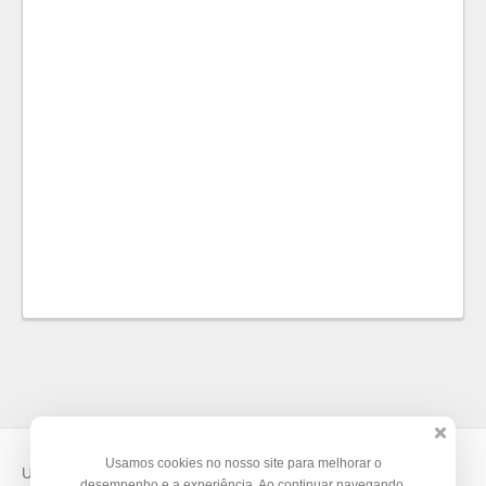
Usamos cookies no nosso site para melhorar o
Use o
Doity
para vender suas inscrições e organizar seus
desempenho e a experiência. Ao continuar navegando,