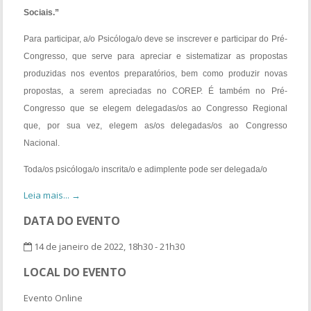
Sociais.”
Para participar, a/o Psicóloga/o deve se inscrever e participar do Pré-
Congresso, que serve para apreciar e sistematizar as propostas
produzidas nos eventos preparatórios, bem como produzir novas
propostas, a serem apreciadas no COREP. É também no Pré-
Congresso que se elegem delegadas/os ao Congresso Regional
que, por sua vez, elegem as/os delegadas/os ao Congresso
Nacional.
Toda/os psicóloga/o inscrita/o e adimplente pode ser delegada/o
Leia mais... →
DATA DO EVENTO
14 de janeiro de 2022, 18h30 - 21h30
LOCAL DO EVENTO
Evento Online