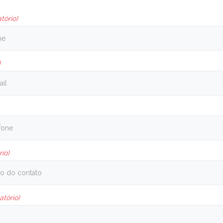
tório)
)
rio)
atório)