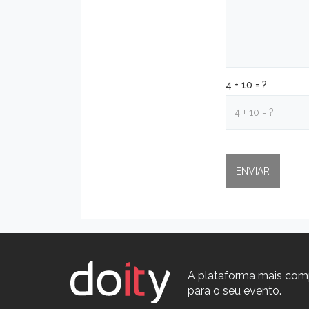
4 + 10 = ?
A plataforma mais com
para o seu evento.