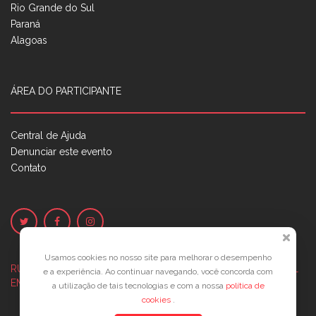
Rio Grande do Sul
Paraná
Alagoas
ÁREA DO PARTICIPANTE
Central de Ajuda
Denunciar este evento
Contato
Usamos cookies no nosso site para melhorar o desempenho
RUA JOSÉ PONTES DE MAGALHÃES, 70
JATIÚCA, MACEIÓ - AL
e a experiência. Ao continuar navegando, você concorda com
EMPRESARIAL JTR, ED. ÍTALIA, SALA 702
a utilização de tais tecnologias e com a nossa
política de
cookies
.