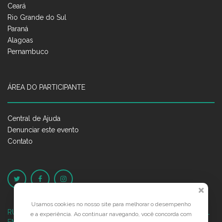
Ceará
Rio Grande do Sul
Paraná
Alagoas
Pernambuco
ÁREA DO PARTICIPANTE
Central de Ajuda
Denunciar este evento
Contato
Usamos cookies no nosso site para melhorar o desempenho
RUA JOSÉ PONTES DE MAGALHÃES, 70
JATIÚCA, MACEIÓ - AL
e a experiência. Ao continuar navegando, você concorda com