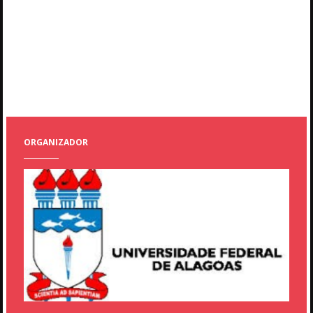
OFICINA: OF-13 - INTERPRETAÇÃO DOS SONHOS NA CONCEPÇÃO
DOS BÚZIOS
EXIBIÇÃO DO CURTA-METRAGEM SOBRE MESTRA IRINÉIA
MESA-REDONDA: PRÁTICAS IDENTITÁRIAS E RESSIGNIFICAÇÃO DOS
POVOS INDÍGENAS
ORGANIZADOR