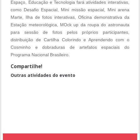
Espaço, Educação e Tecnologia fará atividades interativas,
como Desafio Espacial, Mini missão espacial, Mini arena
Marte, Ilha de fotos interativas, Oficina demonstrativa da
Estação meteorológica, MOck up da roupa do astronauta
para sessão de fotos pelos próprios participantes,
distribuição de Cartilha Colorindo e Aprendendo com o
Cosminho e dobraduras de artefatos espaciais do
Programa Nacional Brasileiro.
Compartilhe!
Outras atividades do evento
Caminho Aberto
Palestra dos Estudantes do Ensino Básico do Mato Grosso do Sul
para Pedagogos (Clique aqui e confira os temas)
Equipamentos Robóticos para Estudo de Objetos em Quedas
ExpoQuímica - Grupo 04