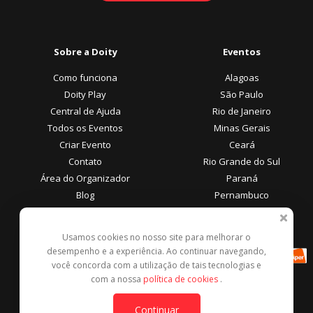
Sobre a Doity
Eventos
Como funciona
Alagoas
Doity Play
São Paulo
Central de Ajuda
Rio de Janeiro
Todos os Eventos
Minas Gerais
Criar Evento
Ceará
Contato
Rio Grande do Sul
Área do Organizador
Paraná
Blog
Pernambuco
Área do Participante
Formas de Pagamento
Usamos cookies no nosso site para melhorar o
desempenho e a experiência. Ao continuar navegando,
Central de Ajuda
você concorda com a utilização de tais tecnologias e
Denunciar este evento
com a nossa
política de cookies
.
Contato
Continuar