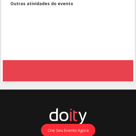
Outras atividades do evento
ExpoQuímica - Grupo 13
Lixeira automatizada controlada por Smart Phone
Oficina de cerâmica arqueológica (MHN)
Aproveitamento da casca do sururu para a produção de telhas
sem amianto
Crie Seu Evento Agora