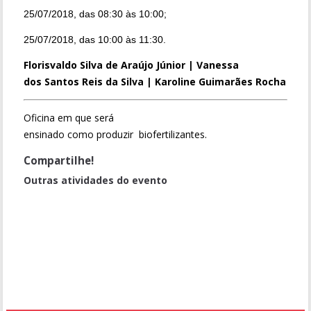
25/07/2018, das 08:30 às 10:00;
25/07/2018, das 10:00 às 11:30.
Florisvaldo Silva de Araújo Júnior | Vanessa
dos Santos Reis da Silva | Karoline Guimarães Rocha
Oficina em que será
ensinado como produzir biofertilizantes.
Compartilhe!
Outras atividades do evento
Ciência da Marvel - Vingadores
Oficina de Criatividade para Comunicadores
Armadilha Automática Eliminatória de Mosquitos a Energia Solar
[CANCELADO] Fim de Semana no Museu (MHN) - Mostra sobre
Jacarés do criatório Mister Cayman