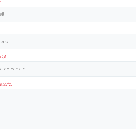
)
rio)
atório)