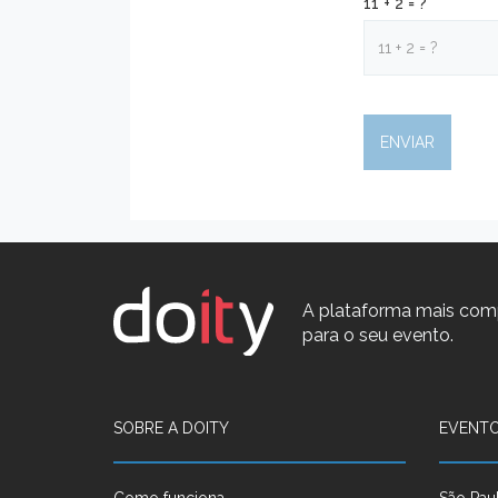
11 + 2 = ?
A plataforma mais com
para o seu evento.
SOBRE A DOITY
EVENTO
Como funciona
São Pau