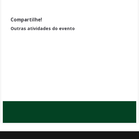
Compartilhe!
Outras atividades do evento
O que nunca te contaram sobre os profissionais que geram
grandes resultados na consultoria ambiental: estudos de caso na
área da fauna.
A cientista que se tornou mãe: Diálogos sobre a interface entre
maternagem e Ciência
Biólogo no Mercado de Trabalho
Divulgação científica e diversidade