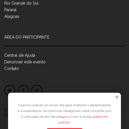
Rio Grande do Sul
Paraná
Alagoas
ÁREA DO PARTICIPANTE
Central de Ajuda
Denunciar este evento
Contato
Usamos cookies no nosso site para melhorar o desempenho
RUA JOSÉ PONTES DE MAGALHÃES, 70
JATIÚCA, MACEIÓ - AL
e a experiência. Ao continuar navegando, você concorda com
EMPRESARIAL JTR, ED. ÍTALIA, SALA 702
a utilização de tais tecnologias e com a nossa
política de
cookies
.