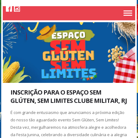
INSCRIÇÃO PARA O ESPAÇO SEM
GLÚTEN, SEM LIMITES CLUBE MILITAR, RJ
É com grande entusiasmo que anunciamos a próxima edição
do nosso tão aguardado evento Sem Glúten, Sem Limites!
Desta vez, mergulharemos na atmosfera alegre e acolhedora
da Festa Junina, celebrando a diversidade culinária e a alegria