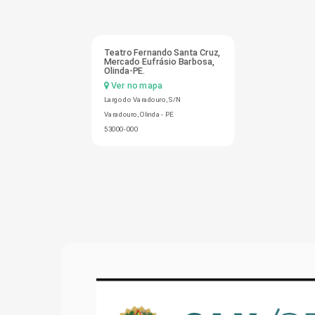
Teatro Fernando Santa Cruz,
Mercado Eufrásio Barbosa,
Olinda-PE.
Ver no mapa
Largo do Varadouro, S/N
Varadouro, Olinda - PE
53000-000