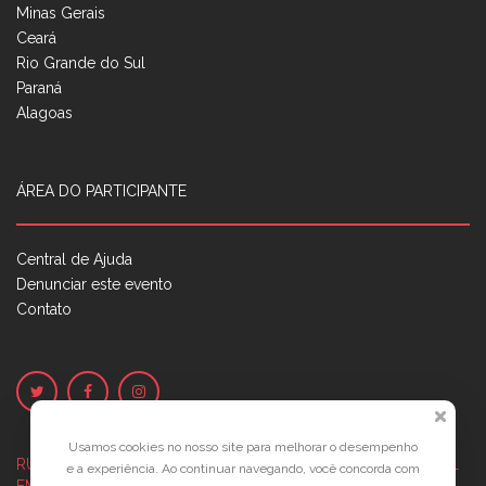
Minas Gerais
Ceará
Rio Grande do Sul
Paraná
Alagoas
ÁREA DO PARTICIPANTE
Central de Ajuda
Denunciar este evento
Contato
Usamos cookies no nosso site para melhorar o desempenho
RUA JOSÉ PONTES DE MAGALHÃES, 70
JATIÚCA, MACEIÓ - AL
e a experiência. Ao continuar navegando, você concorda com