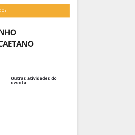
ADOS
ENHO
[CAETANO
Outras atividades do
evento
Contratos geram
comportamentos. Uma
alternativa à modelos que jogam
contra a agilidade [Alexandre
Amorim]
Transformando aprendizados de