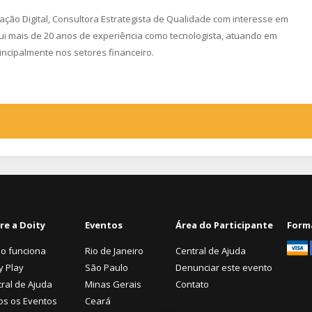
ção Digital, Consultora Estrategista de Qualidade com interesse em
ui mais de 20 anos de experiência como tecnologista, atuando em
rincipalmente nos setores financeiro.
re a Doity
Eventos
Área do Participante
Form
o funciona
Rio de Janeiro
Central de Ajuda
y Play
São Paulo
Denunciar este evento
ral de Ajuda
Minas Gerais
Contato
os os Eventos
Ceará