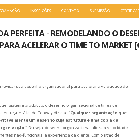
GRAMAÇÃO
INSCRIÇÕES
CONTATO
SUBMISSÃO
CERTIFIC
DA PERFEITA - REMODELANDO O DES
PARA ACELERAR O TIME TO MARKET 
I a revisar seu desenho organizacional para acelerar a velocidade de
uer sistema produtivo, o desenho organizacional de times de
to entregue. A lei de Conway diz que
"Qualquer organização que
vitavelmente um desenho cuja estrutura é uma cópia da
organização."
Ou seja, desenho organizacional altera a velocidade
entes não-funcionais, a experiência da cliente. Com o ritmo de