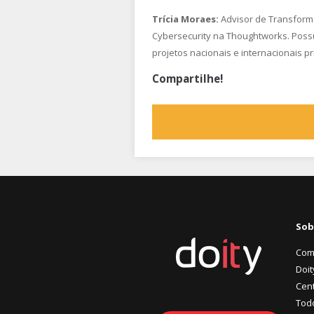
Trícia Moraes:
Advisor de Transforma
Cybersecurity na Thoughtworks. Poss
projetos nacionais e internacionais p
Compartilhe!
Sob
Com
Doit
Cent
Tod