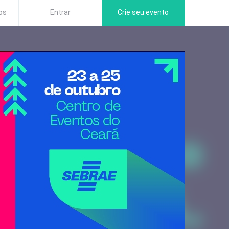
os
Entrar
Crie seu evento