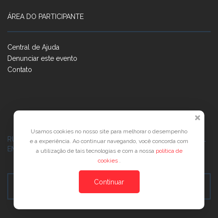
ÁREA DO PARTICIPANTE
Central de Ajuda
Denunciar este evento
Contato
Usamos cookies no nosso site para melhorar o desempenho
RUA JOSÉ PONTES DE MAGALHÃES, 70
JATIÚCA, MACEIÓ - AL
e a experiência. Ao continuar navegando, você concorda com
EMPRESARIAL JTR, ED. ÍTALIA, SALA 702
a utilização de tais tecnologias e com a nossa
política de
cookies
.
Continuar
Veja no Mapa