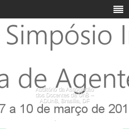
Auditório da Associação
dos Docentes da UnB –
ADUnB, Brasília, DF