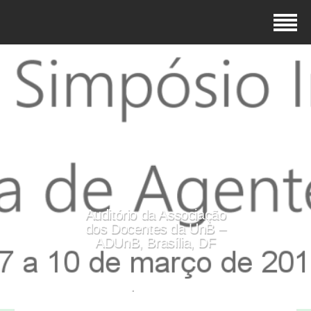
Auditório da Associação
dos Docentes da UnB –
ADUnB, Brasília, DF