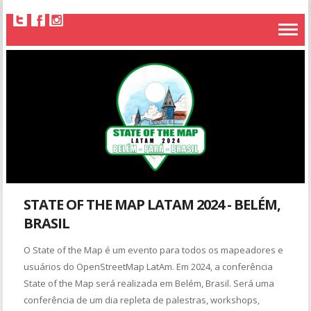
STATE OF THE MAP LATAM 2024 - BELÉM,
BRASIL
O State of the Map é um evento para todos os mapeadores e
usuários do OpenStreetMap LatAm. Em 2024, a conferência
State of the Map será realizada em Belém, Brasil. Será uma
conferência de um dia repleta de palestras, workshops,